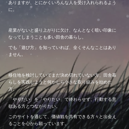
ありますが、とにかくいろんな人を受け入れられるよう
に。
産業がないと盛り上がりに欠け、なんとなく暗い印象に
なってしまうことも多い田舎の暮らし。
でも「遊び方」を知っていれば、全くそんなことはあり
ません。
移住地を検討していてまだ決め切れていない方、田舎暮
らしを実践しようと何かしら小さな取り組みを始めた
方、
「やりたい」を「やりたい」で終わらせず、行動する意
欲ある方とつながりたい。
このサイトを通して、価値観を共有できる方々と出会え
ることを心から願っています。