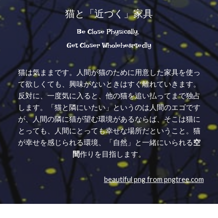
猫と「近づく」家具
Be Close Physically, 
Get Closer Wholeheartedly
猫は気ままです。人間が猫のために用意した家具を使っ
て欲しくても、興味がないときはすぐ離れていきます。
反対に、一度気に入ると、他の猫を追い払ってまで独占
します。「猫と隣にいたい」というのは人間のエゴです
が、人間の隣に猫が望む環境があるならば、そこは猫に
とっても、人間にとっても幸せな場所だということ。猫
が幸せを感じられる環境、「自然」と一緒にいられる
空
間
作りを目指します。
beautiful png from pngtree.com